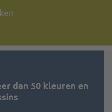
iken
eer dan 50 kleuren en
ssins