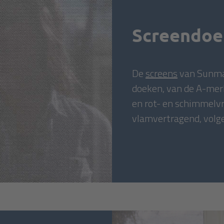
Screendoe
De
screens
van Sunmas
doeken, van de A-merk
en rot- en schimmelvr
vlamvertragend, volg