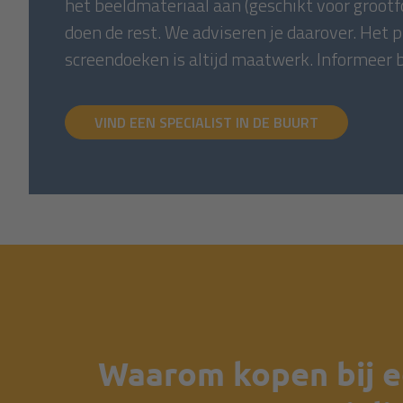
het beeldmateriaal aan (geschikt voor grootf
doen de rest. We adviseren je daarover. Het 
screendoeken is altijd maatwerk. Informeer bi
VIND EEN SPECIALIST IN DE BUURT
Waarom kopen bij 