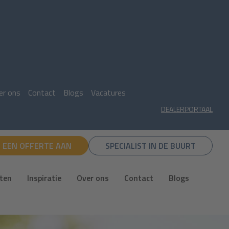
er ons
Contact
Blogs
Vacatures
DEALERPORTAAL
 EEN OFFERTE AAN
SPECIALIST IN DE BUURT
cten
Inspiratie
Over ons
Contact
Blogs