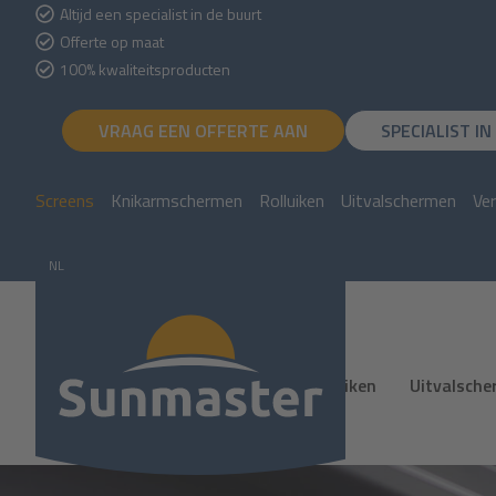
Altijd een specialist in de buurt
Offerte op maat
100% kwaliteitsproducten
VRAAG EEN OFFERTE AAN
SPECIALIST I
Screens
Knikarmschermen
Rolluiken
Uitvalschermen
Ve
NL
NL
DE
Screens
Knikarmschermen
Rolluiken
Uitvalsch
Vacatures