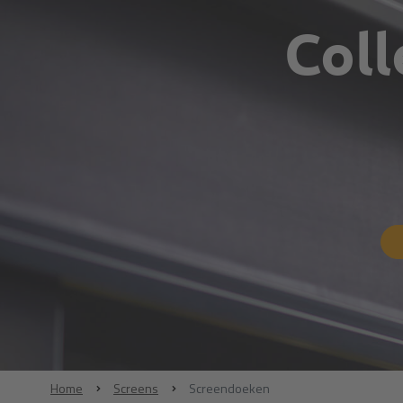
Coll
Home
Screens
Screendoeken