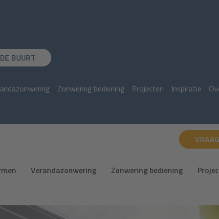
N DE BUURT
randazonwering
Zonwering bediening
Projecten
Inspiratie
Ov
VRAAG
ermen
Verandazonwering
Zonwering bediening
Proje