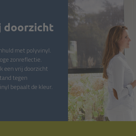
j doorzicht
mhuld met polyvinyl.
oge zonreflectie.
 een vrij doorzicht
stand tegen
nyl bepaalt de kleur.