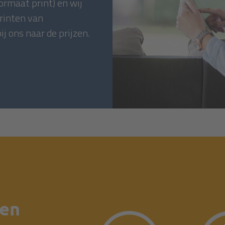
ormaat print) en wij
printen van
j ons naar de prijzen.
een