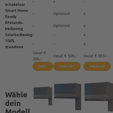
-
x
-
schakelaar
Smart Home
-
Optioneel
x
Ready
Afstands­
-
Optioneel
x
bediening
Solarbediening
-
-
x
100%
-
-
x
draadloos
Vanaf
€
Vanaf
€ 506,-
Vanaf
€ 855,-
396,-
BASIC
COMFORT
PREMIUM
Wähle
dein
Modell