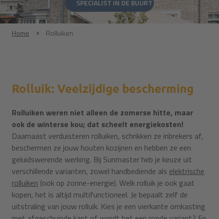
SPECIALIST IN DE BUURT
Home
Rolluiken
Rolluik: Veelzijdige bescherming
Rolluiken weren niet alleen de zomerse hitte, maar
ook de winterse kou; dat scheelt energiekosten!
Daarnaast verduisteren rolluiken, schrikken ze inbrekers af,
beschermen ze jouw houten kozijnen en hebben ze een
geluidswerende werking. Bij Sunmaster heb je keuze uit
verschillende varianten, zowel handbediende als
elektrische
rolluiken
(ook op zonne-energie). Welk rolluik je ook gaat
kopen, het is altijd multifunctioneel. Je bepaalt zelf de
uitstraling van jouw rolluik. Kies je een vierkante omkasting
met afgeschuinde kant of wordt het een ronde variant? En