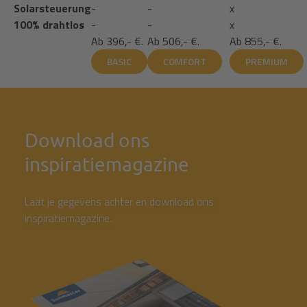
Solarsteuerung
-
-
x
100% drahtlos
-
-
x
Ab
396,- €.
Ab
506,- €.
Ab
855,- €.
BASIC
COMFORT
PREMIUM
Download ons
inspiratiemagazine
Laat je gegevens achter en download ons
inspiratiemagazine.