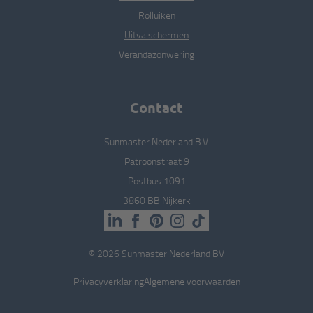
Rolluiken
Uitval­schermen
Veranda­zonwering
Contact
Sunmaster Nederland B.V.
Patroonstraat 9
Postbus 1091
3860 BB Nijkerk
©
2026
Sunmaster Nederland BV
Privacyverklaring
Algemene voorwaarden