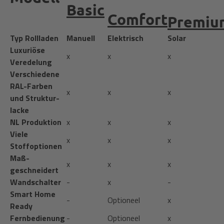
Basic
Comfort
Premiu
Typ Rollladen
Manuell
Elektrisch
Solar
Luxuriöse
x
x
x
Veredelung
Verschiedene
RAL-Farben
x
x
x
und Struktur­
lacke
NL Produktion
x
x
x
Viele
x
x
x
Stoffoptionen
Maß­
x
x
x
geschneidert
Wandschalter
-
x
-
Smart Home
-
Optioneel
x
Ready
Fern­bedienung
-
Optioneel
x