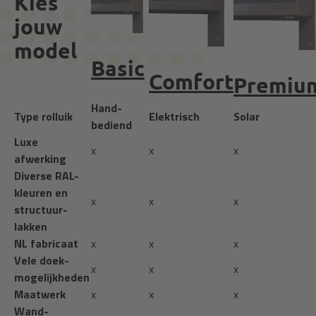
Kies
jouw
model
Basic
Comfort
Premiu
Hand­
Type rolluik
Elektrisch
Solar
bediend
Luxe
x
x
x
afwerking
Diverse RAL-
kleuren en
x
x
x
structuur­
lakken
NL fabricaat
x
x
x
Vele doek­
x
x
x
mogelijk­heden
Maatwerk
x
x
x
Wand­