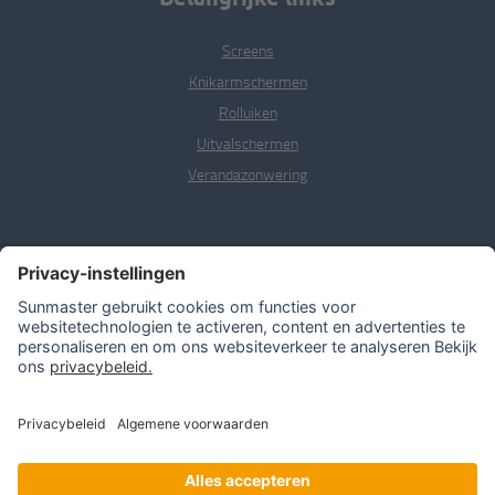
Screens
Knikarm­schermen
Rolluiken
Uitval­schermen
Veranda­zonwering
Contact
Sunmaster Nederland B.V.
Patroonstraat 9
Postbus 1091
3860 BB Nijkerk
©
2026
Sunmaster Nederland BV